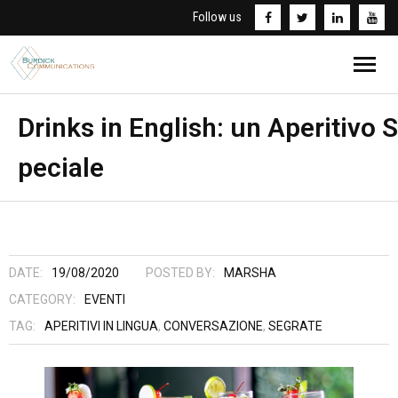
Follow us
Home
Drinks in English: un Aperitivo S
peciale
Chi Sono
Traduzioni
Corsi d’inglese
DATE:
19/08/2020
POSTED BY:
MARSHA
Informativa Privacy
CATEGORY:
EVENTI
TAG:
APERITIVI IN LINGUA
,
CONVERSAZIONE
,
SEGRATE