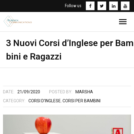
Follow us
Home
3 Nuovi Corsi d’Inglese per Bam
bini e Ragazzi
Chi Sono
Traduzioni
Corsi d’inglese
DATE:
21/09/2020
POSTED BY:
MARSHA
Informativa Privacy
CATEGORY:
CORSI D'INGLESE
,
CORSI PER BAMBINI