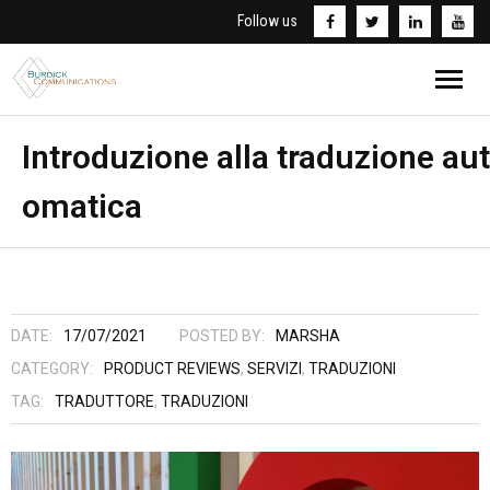
Follow us
Home
Introduzione alla traduzione aut
omatica
Chi Sono
Traduzioni
Corsi d’inglese
DATE:
17/07/2021
POSTED BY:
MARSHA
Informativa Privacy
CATEGORY:
PRODUCT REVIEWS
,
SERVIZI
,
TRADUZIONI
TAG:
TRADUTTORE
,
TRADUZIONI