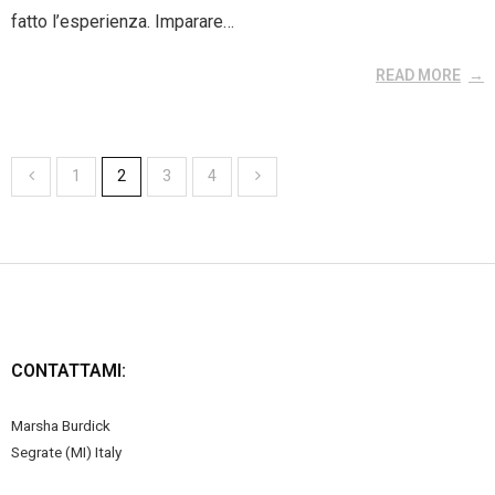
fatto l’esperienza. Imparare…
READ MORE
1
2
3
4
CONTATTAMI:
Marsha Burdick
Segrate (MI) Italy