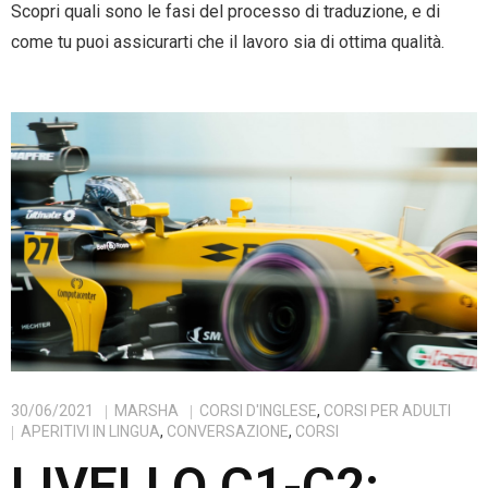
Scopri quali sono le fasi del processo di traduzione, e di
come tu puoi assicurarti che il lavoro sia di ottima qualità.
30/06/2021
MARSHA
CORSI D'INGLESE
,
CORSI PER ADULTI
APERITIVI IN LINGUA
,
CONVERSAZIONE
,
CORSI
LIVELLO C1-C2: