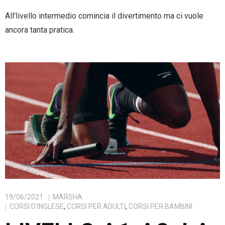
All’livello intermedio comincia il divertimento ma ci vuole
ancora tanta pratica.
19/06/2021
MARSHA
CORSI D'INGLESE
,
CORSI PER ADULTI
,
CORSI PER BAMBINI