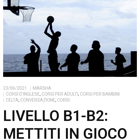
23/06/2021
MARSHA
CORSI D'INGLESE
,
CORSI PER ADULTI
,
CORSI PER BAMBINI
CELTA
,
CONVERSAZIONE
,
CORSI
LIVELLO B1-B2:
METTITI IN GIOCO